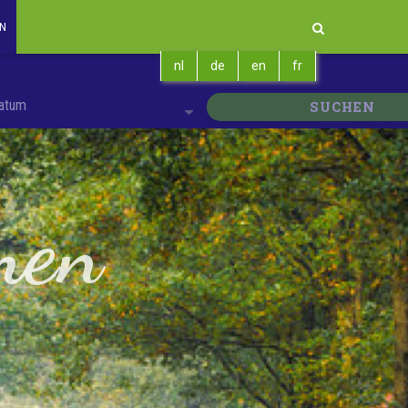
EN
nl
de
en
fr
atum
SUCHEN
men