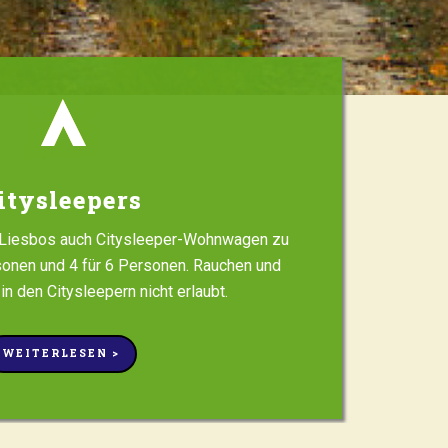
itysleepers
g Liesbos auch Citysleeper-Wohnwagen zu
sonen und 4 für 6 Personen. Rauchen und
in den Citysleepern nicht erlaubt.
WEITERLESEN >