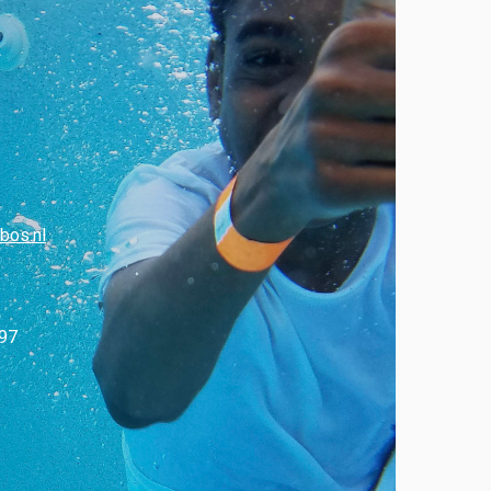
bos.nl
97