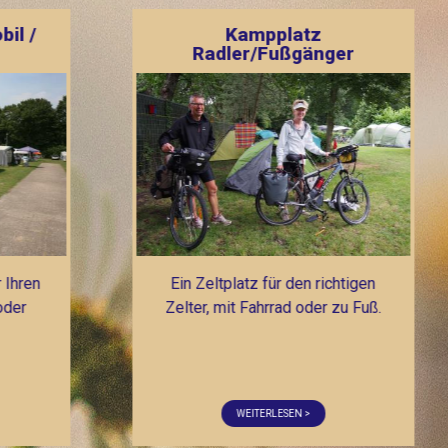
latz
Kampplatz Wohnmobil /
ußgänger
Caravan / Zelt
r den richtigen
Sie suchen einen Platz für Ihren
ad oder zu Fuß.
Caravan, Bungalowzelt oder
Wohnmobil?
ESEN >
WEITERLESEN >