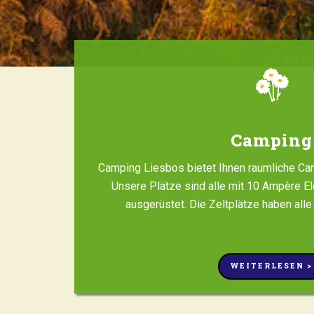
Camping
Camping Liesbos bietet Ihnen raumliche Ca
Unsere Plätze sind alle mit 10 Ampère El
ausgerüstet. Die Zeltplätze haben alle
WEITERLESEN >