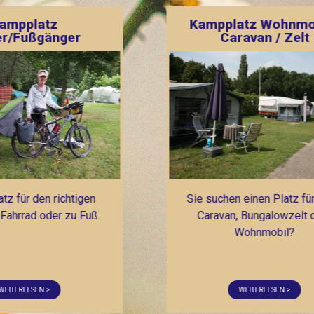
Kampplatz Wohnmobil /
Kampp
Caravan / Zelt
Radler/F
ie suchen einen Platz für Ihren
Ein Zeltplatz fü
Caravan, Bungalowzelt oder
Zelter, mit Fahrr
Wohnmobil?
WEITERLESEN >
WEITERL