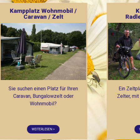
Kampplatz
Radler/Fußgänger
Ein Zeltplatz für den richtigen
S
Zelter, mit Fahrrad oder zu Fuß.
WEITERLESEN >