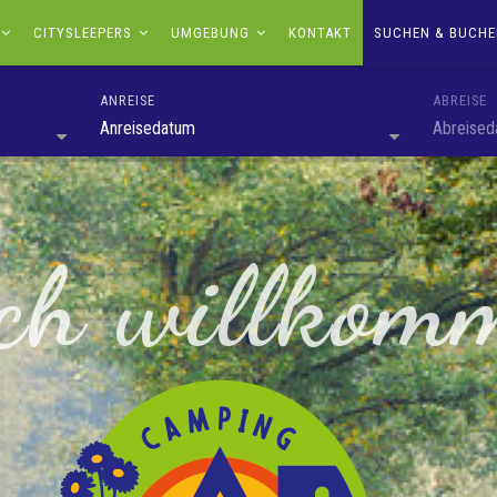
CITYSLEEPERS
UMGEBUNG
KONTAKT
SUCHEN & BUCH
ANREISE
ABREISE
Anreisedatum
Abreised
ich willkom