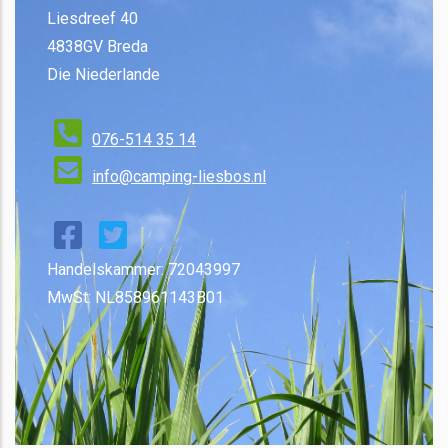
Liesdreef 40
4838GV Breda
Die Niederlande
076-514 35 14
info@camping-liesbos.nl
Handelskammer: 72043997
MwSt: NL858961143B01