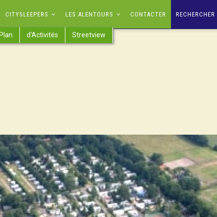
CITYSLEEPERS
LES ALENTOURS
CONTACTER
RECHERCHER 
Plan
d'Activités
Streetview