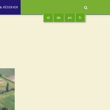
& RÉSERVER
nl
de
en
fr