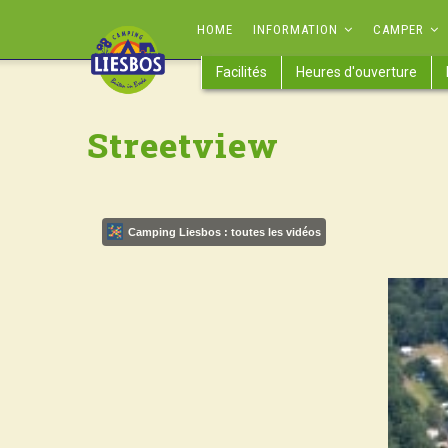
Aller
MAIN
HOME
INFORMATION
CAMPER
au
NAVIGATION
contenu
Facilités
Heures d'ouverture
principal
Streetview