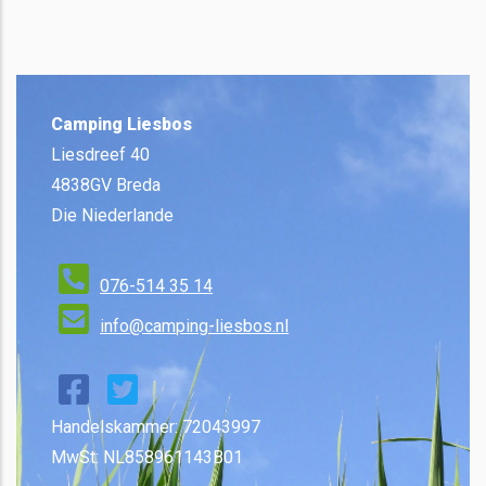
Camping Liesbos
Liesdreef 40
4838GV Breda
Die Niederlande
076-514 35 14
info@camping-liesbos.nl
Handelskammer: 72043997
MwSt: NL858961143B01