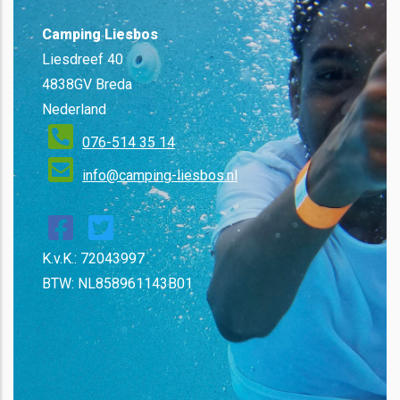
Camping Liesbos
Liesdreef 40
4838GV Breda
Nederland
076-514 35 14
info@camping-liesbos.nl
K.v.K.: 72043997
BTW: NL858961143B01