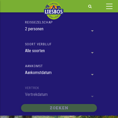
Overslaan
en
naar
REISGEZELSCHAP
de
2 personen
inhoud
gaan
SOORT VERBLIJF
Alle soorten
AANKOMST
Aankomstdatum
VERTREK
Vertrekdatum
ZOEKEN