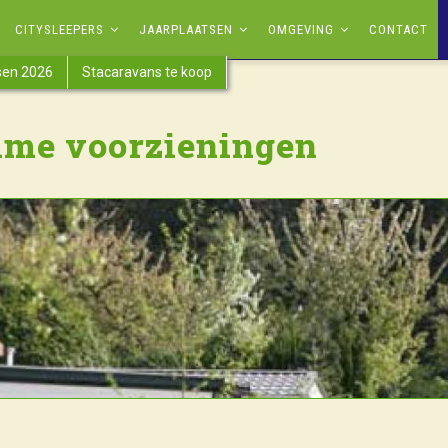
CITYSLEEPERS
JAARPLAATSEN
OMGEVING
CONTACT
tsen 2026
Stacaravans te koop
ime voorzieningen