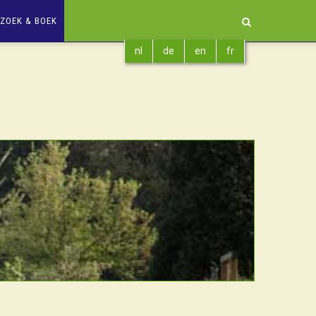
ZOEK & BOEK
nl
de
en
fr