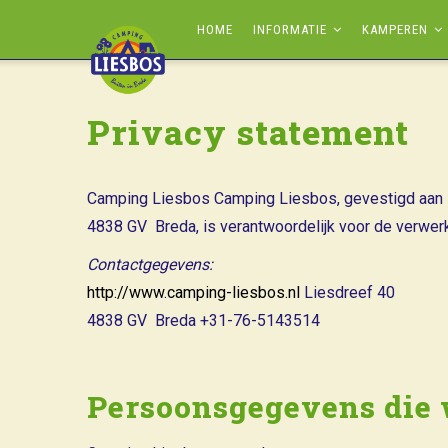
Overslaan
MAIN
HOME
INFORMATIE
KAMPEREN
en
NAVIGATION
naar
de
Privacy statement
inhoud
gaan
Camping Liesbos Camping Liesbos, gevestigd aan 
4838 GV Breda, is verantwoordelijk voor de verwe
Contactgegevens:
http://www.camping-liesbos.nl
Liesdreef 40
4838 GV Breda +31-76-5143514
Persoonsgegevens die 