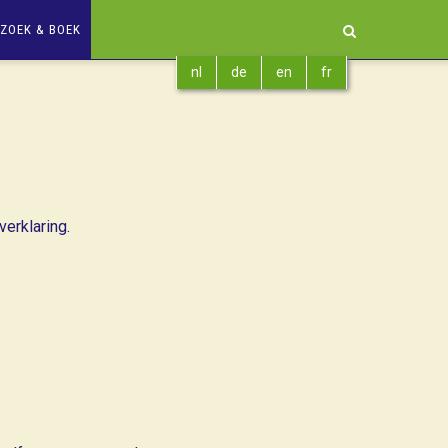
ZOEK & BOEK
nl
de
en
fr
erklaring.