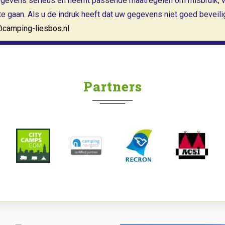
gevens serieus en neemt passende maatregelen om misbruik, v
 gaan. Als u de indruk heeft dat uw gegevens niet goed beveiligd
@camping-liesbos.nl
Partners