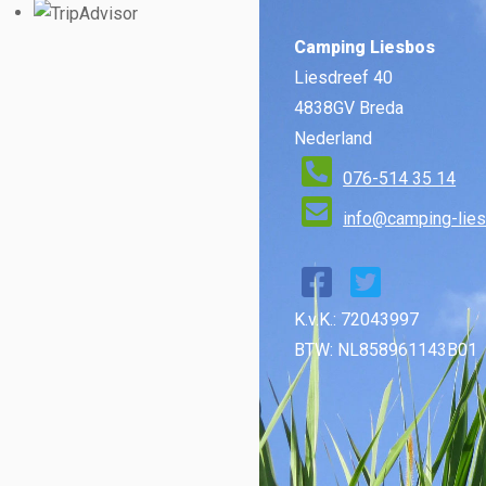
Camping Liesbos
Liesdreef 40
4838GV Breda
Nederland
076-514 35 14
info@camping-lies
K.v.K.: 72043997
BTW: NL858961143B01