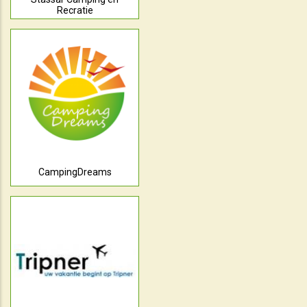
Recratie
CampingDreams