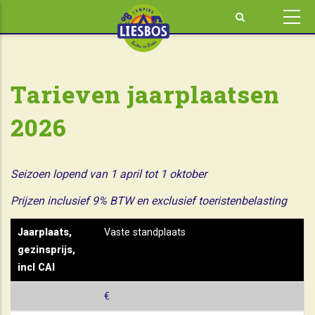
Skip
to
main
content
Tarieven jaarplaatsen
2026
Seizoen lopend van 1 april tot 1 oktober
Prijzen inclusief 9% BTW en exclusief toeristenbelasting
Jaarplaats, gezinsprijs, incl CAI
Prijs
Jaarplaats,
Vaste standplaats
gezinsprijs,
incl CAI
€