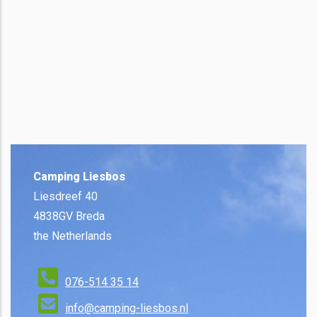
Camping Liesbos
Liesdreef 40
4838GV Breda
the Netherlands
076-514 35 14
info@camping-liesbos.nl