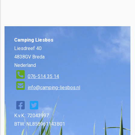
Camping Liesbos
Liesdreef 40
4838GV Breda
Nederland
076-514 35 14
info@camping-liesbos.nl
K.v.K.: 72043997
BTW: NL858961143B01