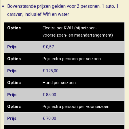
Bovenstaande prijzen gelden voor 2 personen, 1 auto, 1
caravan, inclusief Wifi en water
Opties
Prijs
Opties
Electra per KWH (bij seizoen-
voorseizoen- en maandarrangement)
Prijs
€ 0,57
Opties
Prijs extra persoon per seizoen
Prijs
€ 125,00
Opties
Hond per seizoen
Prijs
€ 85,00
Opties
Prijs extra persoon per voorseizoen
Prijs
€ 70,00