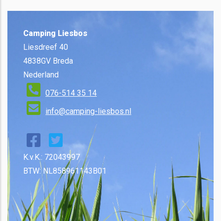
Camping Liesbos
Liesdreef 40
4838GV Breda
Nederland
076-514 35 14
info@camping-liesbos.nl
K.v.K.: 72043997
BTW: NL858961143B01