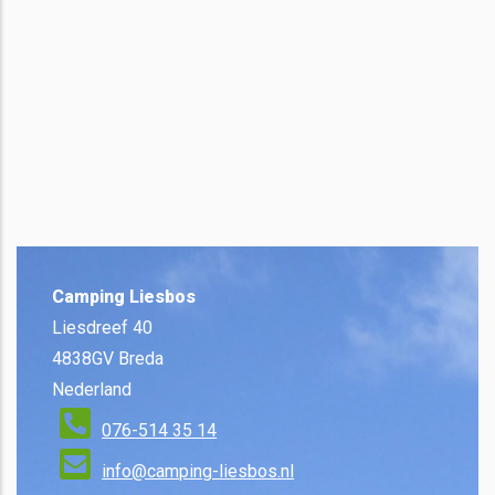
Camping Liesbos
Liesdreef 40
4838GV Breda
Nederland
076-514 35 14
info@camping-liesbos.nl