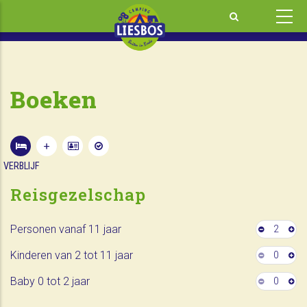
Overslaan
en
naar
de
inhoud
Boeken
gaan
VERBLIJF
Reisgezelschap
Personen vanaf 11 jaar
2
Kinderen van 2 tot 11 jaar
0
Baby 0 tot 2 jaar
0