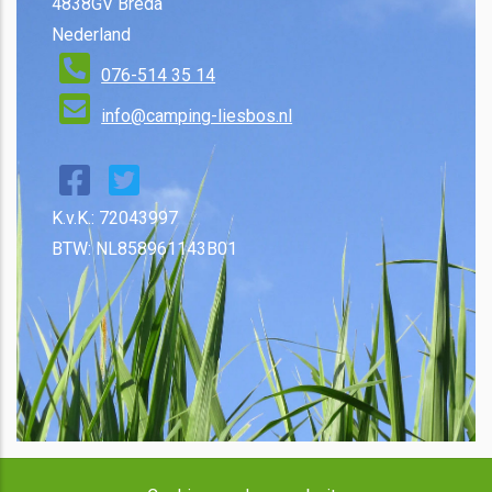
4838GV Breda
Nederland
076-514 35 14
info@camping-liesbos.nl
K.v.K.: 72043997
BTW: NL858961143B01