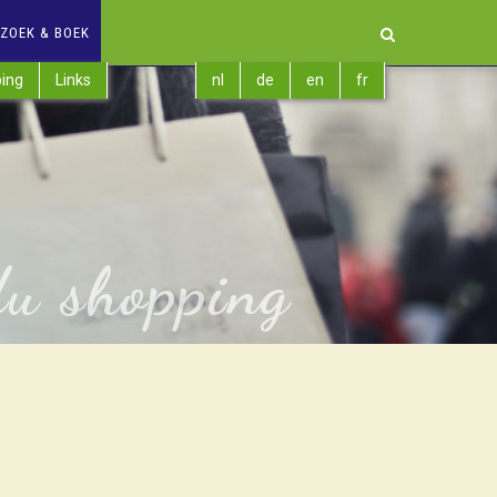
ZOEK & BOEK
ing
Links
nl
de
en
fr
du shopping