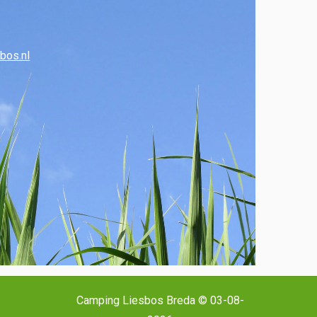
bos.nl
Camping Liesbos Breda © 03-08-