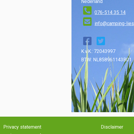
Nederland
076-514 35 14
info@camping-lies
K.v.K.: 72043997
BTW: NL858961143B01
Privacy statement
Disclaimer