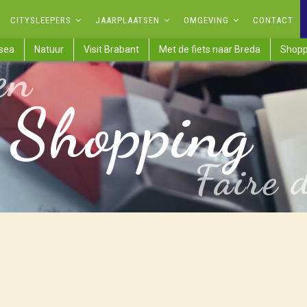
CITYSLEEPERS
JAARPLAATSEN
OMGEVING
CONTACT
sea
Natuur
Visit Brabant
Met de fiets naar Breda
Shopp
en
Shopping
Faire 