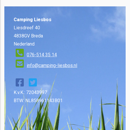
Camping Liesbos
Liesdreef 40
4838GV Breda
Nederland
076-514 35 14
info@camping-liesbos.nl
K.v.K.: 72043997
BTW: NL858961143B01