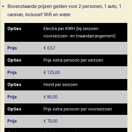
Bovenstaande prijzen gelden voor 2 personen, 1 auto, 1
caravan, inclusief Wifi en water
Opties
Prijs
Opties
Electra per KWH (bij seizoen-
voorseizoen- en maandarrangement)
Prijs
€ 0,57
Opties
Prijs extra persoon per seizoen
Prijs
€ 125,00
Opties
Hond per seizoen
Prijs
€ 85,00
Opties
Prijs extra persoon per voorseizoen
Prijs
€ 70,00